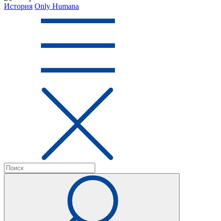
История
Only Humana