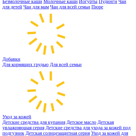
Безмолочные каши
Молочные каши
Йогурты
Пудинги
Чаи
для детей
Чаи для мам
Чаи для всей семьи
Пюре
Добавки
Для кормящих грудью
Для всей семьи
Уход за кожей
Детские средства для купания
Детское масло
Детская
увлажняющая серия
Детские средства для ухода за кожей под
подгузник
Детская солнцезащитная серия
Уход за кожей для