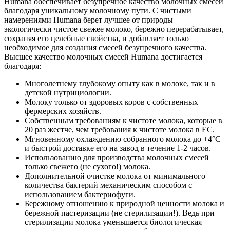
Humana обеспечивает безупречное качество молочных смесей
благодаря уникальному молочному пути. С чистыми
намерениями Humana берет лучшее от природы –
экологически чистое свежее молоко, бережно перерабатывает,
сохраняя его целебные свойства, и добавляет только
необходимое для создания смесей безупречного качества.
Высшее качество молочных смесей Humana достигается
благодаря:
Многолетнему глубокому опыту как в молоке, так и в
детской нутрициологии.
Молоку только от здоровых коров с собственных
фермерских хозяйств.
Собственным требованиям к чистоте молока, которые в
20 раз жестче, чем требования к чистоте молока в ЕС.
Мгновенному охлаждению собранного молока до +4°C
и быстрой доставке его на завод в течение 1-2 часов.
Использованию для производства молочных смесей
только свежего (не сухого!) молока.
Дополнительной очистке молока от минимального
количества бактерий механическим способом с
использованием бактериофуги.
Бережному отношению к природной ценности молока и
бережной пастеризации (не стерилизации!). Ведь при
стерилизации молока уменьшается биологическая