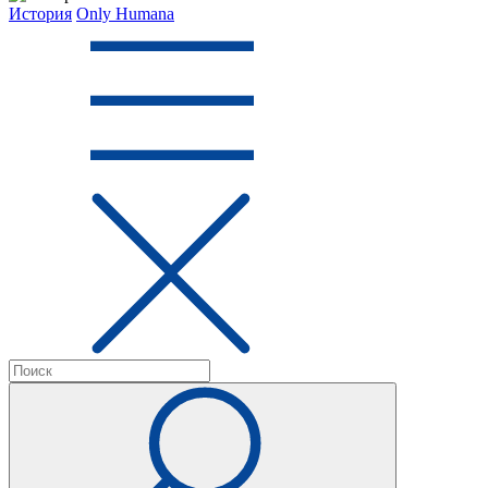
История
Only Humana