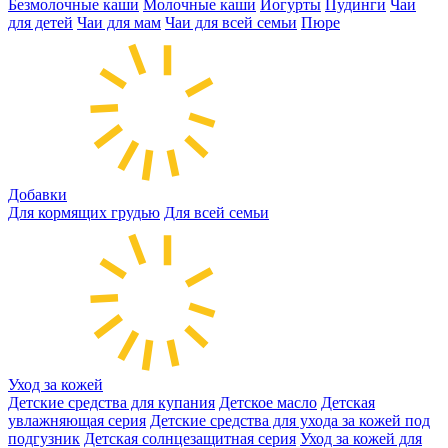
Безмолочные каши
Молочные каши
Йогурты
Пудинги
Чаи
для детей
Чаи для мам
Чаи для всей семьи
Пюре
Добавки
Для кормящих грудью
Для всей семьи
Уход за кожей
Детские средства для купания
Детское масло
Детская
увлажняющая серия
Детские средства для ухода за кожей под
подгузник
Детская солнцезащитная серия
Уход за кожей для