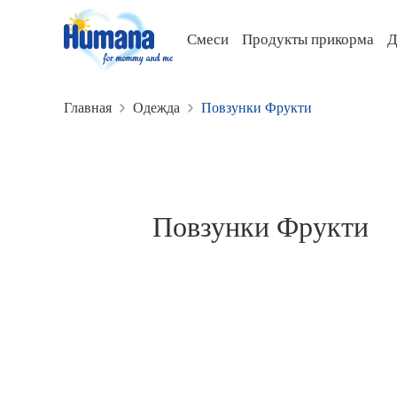
Смеси
Продукты прикорма
Д
RU
UA
Главная
Одежда
Повзунки Фрукти
Головна
Смеси
Повзунки Фрукти
Продукты прикорма
Добавки
Уход за кожей