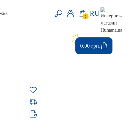
RU
жка
0
0.00 грн.