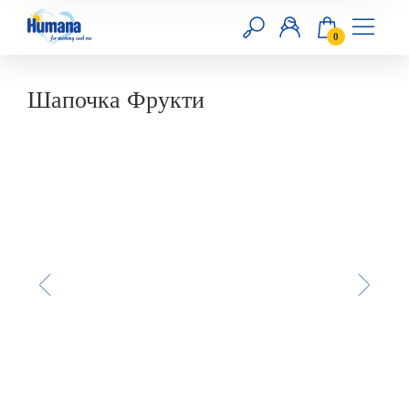
0
RU
UA
Шапочка Фрукти
Головна
Смеси
Продукты прикорма
Добавки
Уход за кожей