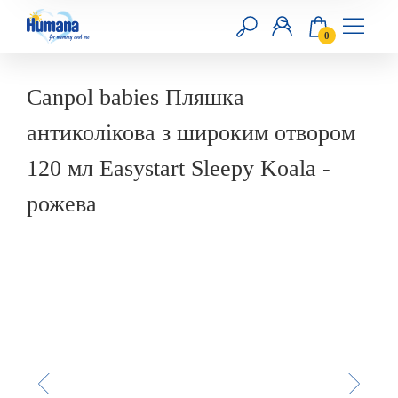
0
RU
UA
Canpol babies Пляшка
антиколікова з широким отвором
Головна
120 мл Easystart Sleepy Koala -
Смеси
рожева
Продукты прикорма
Добавки
Уход за кожей