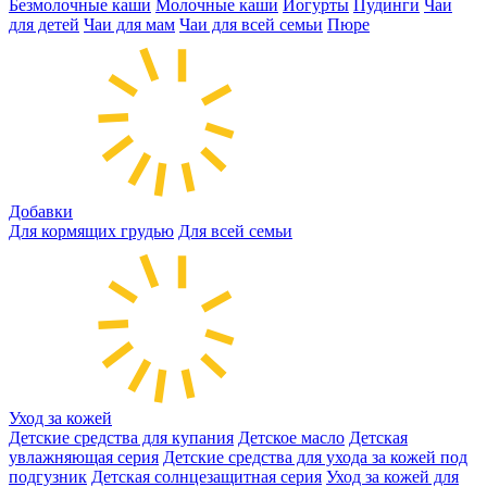
Безмолочные каши
Молочные каши
Йогурты
Пудинги
Чаи
для детей
Чаи для мам
Чаи для всей семьи
Пюре
Добавки
Для кормящих грудью
Для всей семьи
Уход за кожей
Детские средства для купания
Детское масло
Детская
увлажняющая серия
Детские средства для ухода за кожей под
подгузник
Детская солнцезащитная серия
Уход за кожей для