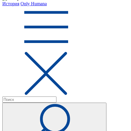
История
Only Humana