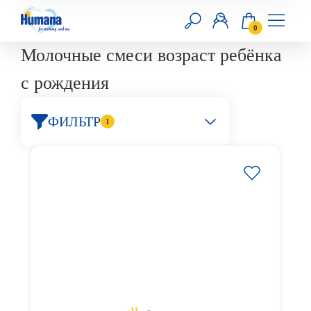
0
Молочные смеси возраст ребёнка
RU
UA
с рождения
Головна
ФИЛЬТР
1
Смеси
Продукты прикорма
Добавки
Уход за кожей