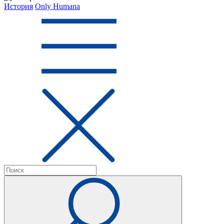
История
Only Humana