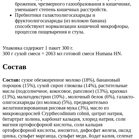
брожения, чрезмерного газообразования в кишечнике,
уменьшает степень кишечных расстройств.
Пребиотики галактоолигосахариды и
фруктоолигосахариды (из волокон банана)
способствуют нормализации кишечной микрофлоры,
процессов пищеварения и стула.
Упаковка содержит 1 пакет 300 г.
300 г сухой смеси = 2063 мл готовой смеси Humana HN.
Состав
Состав:
сухое обезжиренное молоко (18%), банановый
порошок (15%), сухой сироп глюкозы (14%), растительные
масла (подсолнечное, кокосовое, рапсовое) (13%), крахмал
(13%), мальтодекстрин (10%) , молочный белок (6%), галакто-
олигосахариды (из молока) (5%), предварительно
желатинизированная рисовая мука (3%), масло из
микроводорослей Crypthecodinium cohnii, цитрат натрия,
битартрат холина, карбонат кальция, хлорид натрия, соли
магния ортофосфорной кислоты, соли кальция
ортофосфорной кислоты, инозитол, дифосфат железа, оксид
цинка, сульфат марганца, сульфат меди, йодат калия, селенат