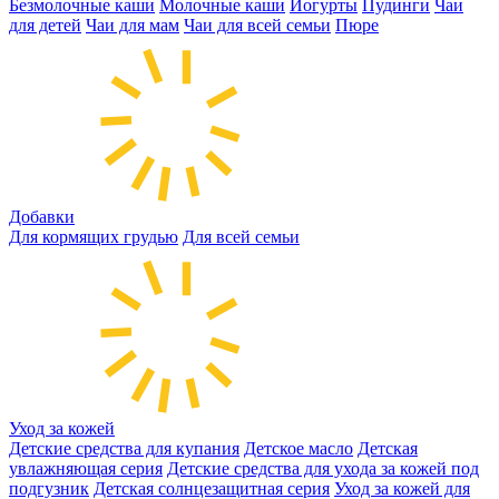
Безмолочные каши
Молочные каши
Йогурты
Пудинги
Чаи
для детей
Чаи для мам
Чаи для всей семьи
Пюре
Добавки
Для кормящих грудью
Для всей семьи
Уход за кожей
Детские средства для купания
Детское масло
Детская
увлажняющая серия
Детские средства для ухода за кожей под
подгузник
Детская солнцезащитная серия
Уход за кожей для