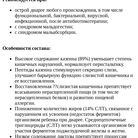
острой диарее любого происхождения, в том числе
функциональной, бактериальной, вирусной,
инфекционной, после антибиотикотерапии;
с синдромом мальдогестии;
с синдромом мальабсорбции.
Особенности состава:
Высокое содержание казеина (89%) уменьшает степень
кишечных нарушений, нормализует перистальтику.
Пептиды казеина стимулируют секрецию слизи,
улучшают барьерную функцию слизистой кишечника и
ее восстановления.
Восстановленная ??слизистая кишечника препятствует
всасыванию нерасщепленной пищи (в том числе
нерасщепленных белков) и развитию пищевой
аллергии.
Пониженное количество жиров (14% СЛТ), связанное с
нарушением их усвоения (недостаток ферментов)
организмом ребенка при диарее. Среднецепочечные
триглицериды (СЛТ) легко усваиваются организмом без
участия ферментов поджелудочной железы и желчи.
Низкое содержание лактозы препятствует процессам