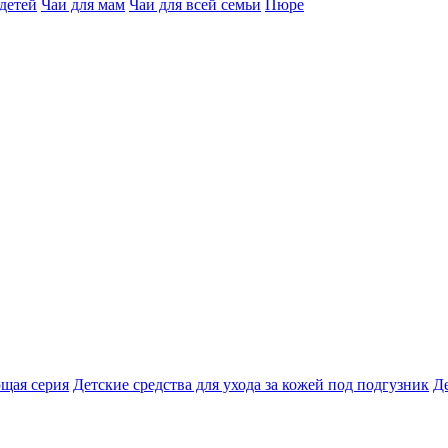
 детей
Чаи для мам
Чаи для всей семьи
Пюре
щая серия
Детские средства для ухода за кожей под подгузник
Д