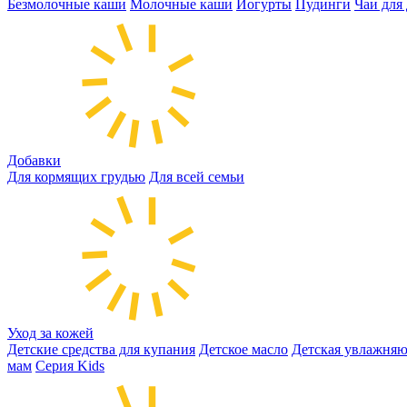
Безмолочные каши
Молочные каши
Йогурты
Пудинги
Чаи для
Добавки
Для кормящих грудью
Для всей семьи
Уход за кожей
Детские средства для купания
Детское масло
Детская увлажняю
мам
Серия Kids