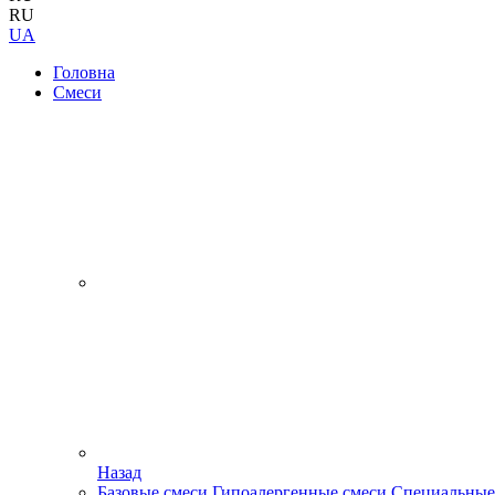
RU
UA
Головна
Смеси
Назад
Базовые смеси
Гипоалергенные смеси
Специальные