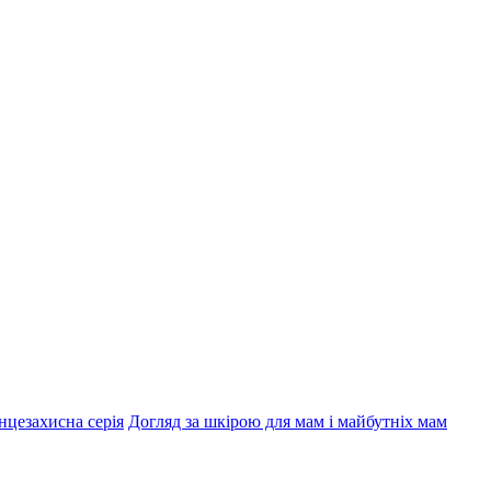
нцезахисна серія
Догляд за шкірою для мам і майбутніх мам