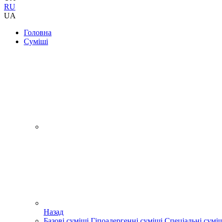
RU
UA
Головна
Суміші
Назад
Базові суміші
Гіпоалергенні суміші
Спеціальні сумі