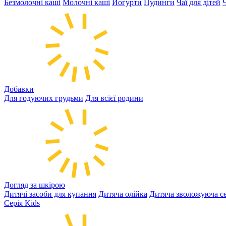
Безмолочні каші
Молочні каші
Йогурти
Пудинги
Чаї для дітей
Добавки
Для годуючих грудьми
Для всієї родини
Догляд за шкірою
Дитячі засоби для купання
Дитяча олійка
Дитяча зволожуюча се
Серія Kids