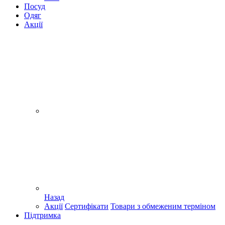
Посуд
Одяг
Акції
Назад
Акції
Сертифікати
Товари з обмеженим терміном
Підтримка