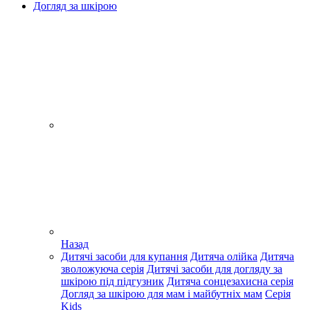
Догляд за шкірою
Назад
Дитячі засоби для купання
Дитяча олійка
Дитяча
зволожуюча серія
Дитячі засоби для догляду за
шкірою під підгузник
Дитяча сонцезахисна серія
Догляд за шкірою для мам і майбутніх мам
Серія
Kids