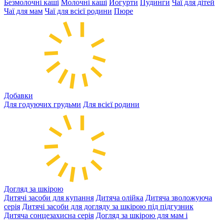
Безмолочні каші
Молочні каші
Йогурти
Пудинги
Чаї для дітей
Чаї для мам
Чаї для всієї родини
Пюре
Добавки
Для годуючих грудьми
Для всієї родини
Догляд за шкірою
Дитячі засоби для купання
Дитяча олійка
Дитяча зволожуюча
серія
Дитячі засоби для догляду за шкірою під підгузник
Дитяча сонцезахисна серія
Догляд за шкірою для мам і