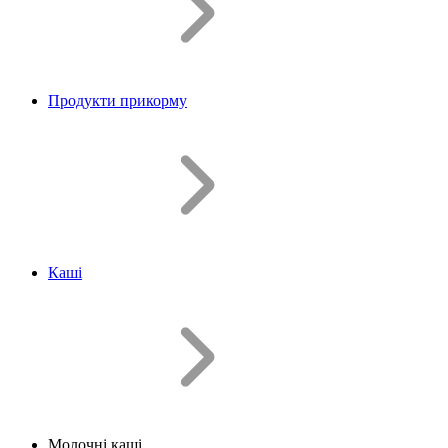
Продукти прикорму
Кашi
Молочні каші