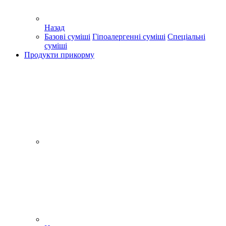
Назад
Базові суміші
Гіпоалергенні суміші
Спеціальні
суміші
Продукти прикорму