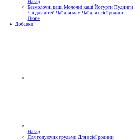
Назад
Безмолочні каші
Молочні каші
Йогурти
Пудинги
Чаї для дітей
Чаї для мам
Чаї для всієї родини
Пюре
Добавки
Назад
Для годуючих грудьми
Для всієї родини