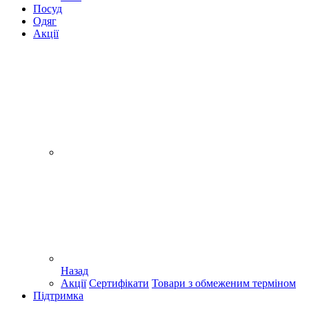
Посуд
Одяг
Акції
Назад
Акції
Сертифікати
Товари з обмеженим терміном
Підтримка