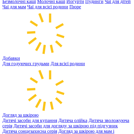
Безмолочні каші
Молочні каші
Йогурти
Пудинги
Чаї для дітей
Чаї для мам
Чаї для всієї родини
Пюре
Добавки
Для годуючих грудьми
Для всієї родини
Догляд за шкірою
Дитячі засоби для купання
Дитяча олійка
Дитяча зволожуюча
серія
Дитячі засоби для догляду за шкірою під підгузник
Дитяча сонцезахисна серія
Догляд за шкірою для мам і