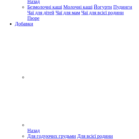
Назад
Безмолочні каші
Молочні каші
Йогурти
Пудинги
Чаї для дітей
Чаї для мам
Чаї для всієї родини
Пюре
Добавки
Назад
Для годуючих грудьми
Для всієї родини