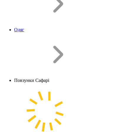
Одяг
Повзунки Сафарі