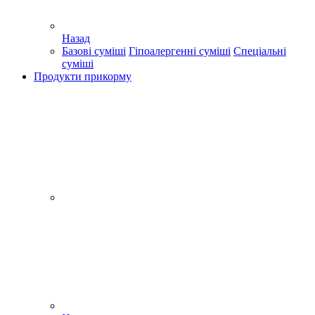
Назад
Базові суміші
Гіпоалергенні суміші
Спеціальні
суміші
Продукти прикорму