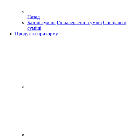
Назад
Базові суміші
Гіпоалергенні суміші
Спеціальні
суміші
Продукти прикорму