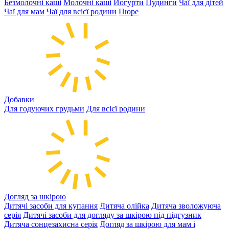
Безмолочні каші
Молочні каші
Йогурти
Пудинги
Чаї для дітей
Чаї для мам
Чаї для всієї родини
Пюре
Добавки
Для годуючих грудьми
Для всієї родини
Догляд за шкірою
Дитячі засоби для купання
Дитяча олійка
Дитяча зволожуюча
серія
Дитячі засоби для догляду за шкірою під підгузник
Дитяча сонцезахисна серія
Догляд за шкірою для мам і