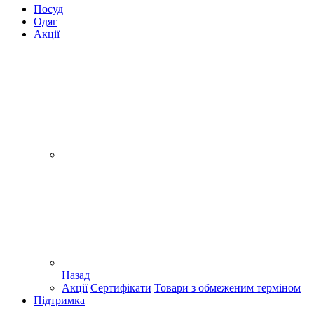
Посуд
Одяг
Акції
Назад
Акції
Сертифікати
Товари з обмеженим терміном
Підтримка