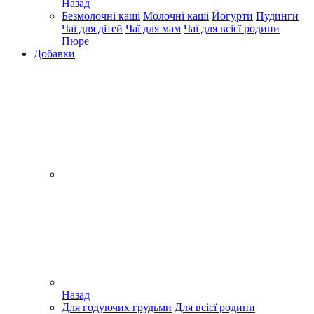
Назад
Безмолочні каші
Молочні каші
Йогурти
Пудинги
Чаї для дітей
Чаї для мам
Чаї для всієї родини
Пюре
Добавки
Назад
Для годуючих грудьми
Для всієї родини