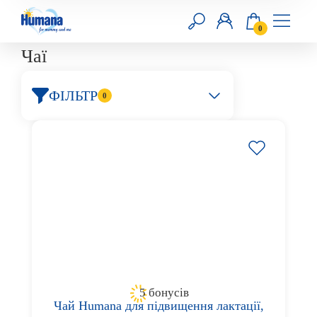
0
Чаї
RU
UA
ФІЛЬТР
0
Головна
Суміші
Продукти прикорму
Добавки
Догляд за шкірою
5 бонусів
Чай Humana для підвищення лактації,