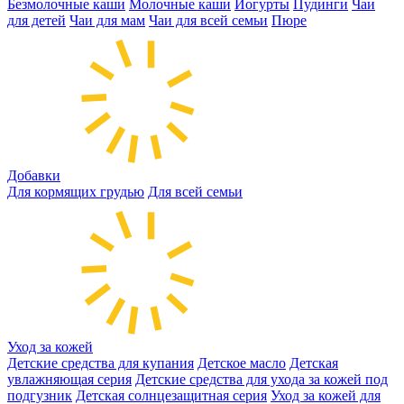
Безмолочные каши
Молочные каши
Йогурты
Пудинги
Чаи
для детей
Чаи для мам
Чаи для всей семьи
Пюре
Добавки
Для кормящих грудью
Для всей семьи
Уход за кожей
Детские средства для купания
Детское масло
Детская
увлажняющая серия
Детские средства для ухода за кожей под
подгузник
Детская солнцезащитная серия
Уход за кожей для