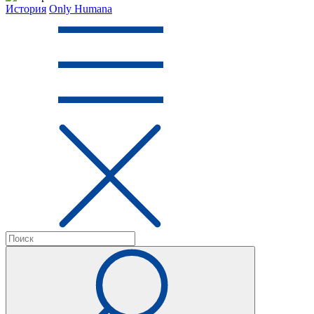
История
Only Humana