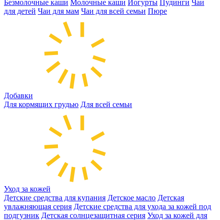
Безмолочные каши
Молочные каши
Йогурты
Пудинги
Чаи
для детей
Чаи для мам
Чаи для всей семьи
Пюре
Добавки
Для кормящих грудью
Для всей семьи
Уход за кожей
Детские средства для купания
Детское масло
Детская
увлажняющая серия
Детские средства для ухода за кожей под
подгузник
Детская солнцезащитная серия
Уход за кожей для