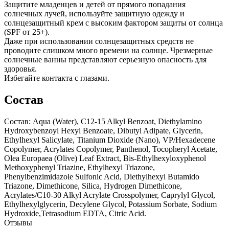
Защитите младенцев и детей от прямого попадания
солнечных лучей, используйте защитную одежду и
солнцезащитный крем с высоким фактором защиты от солнца
(SPF от 25+).
Даже при использовании солнцезащитных средств не
проводите слишком много времени на солнце. Чрезмерные
солнечные ванны представляют серьезную опасность для
здоровья.
Избегайте контакта с глазами.
Состав
Состав: Aqua (Water), C12-15 Alkyl Benzoat, Diethylamino
Hydroxybenzoyl Hexyl Benzoate, Dibutyl Adipate, Glycerin,
Ethylhexyl Salicylate, Titanium Dioxide (Nano), VP/Hexadecene
Copolymer, Acrylates Copolymer, Panthenol, Tocopheryl Acetate,
Olea Europaea (Olive) Leaf Extract, Bis-Ethylhexyloxyphenol
Methoxyphenyl Triazine, Ethylhexyl Triazone,
Phenylbenzimidazole Sulfonic Acid, Diethylhexyl Butamido
Triazone, Dimethicone, Silica, Hydrogen Dimethicone,
Acrylates/C10-30 Alkyl Acrylate Crosspolymer, Caprylyl Glycol,
Ethylhexylglycerin, Decylene Glycol, Potassium Sorbate, Sodium
Hydroxide,Tetrasodium EDTA, Citric Acid.
Отзывы