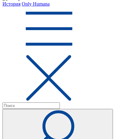
История
Only Humana