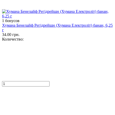
1 бонусов
Хумана Бенелайф Регідрейшн (Хумана Електроліт) банан, 6,25
г
34.00 грн.
Количество: