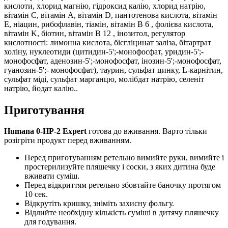
кислоти, хлорид магнію, гідроксид калію, хлорид натрію,
вітамін С, вітамін А, вітамін D, пантотенова кислота, вітамін
Е, ніацин, рибофлавін, тіамін, вітамін В 6 , фолієва кислота,
вітамін K, біотин, вітамін В 12 , інозитол, регулятор
кислотності: лимонна кислота, бісгліцинат заліза, бітартрат
холіну, нуклеотиди (цитидин-5';-монофосфат, уридин-5';-
монофосфат, аденозин-5';-монофосфат, інозин-5';-монофосфат,
гуанозин-5';- монофосфат), таурин, сульфат цинку, L-карнітин,
сульфат міді, сульфат марганцю, молібдат натрію, селеніт
натрію, йодат калію..
Приготування
Humana 0-HP-2 Expert
готова до вживання. Варто тільки
розігріти продукт перед вживанням.
Перед приготуванням ретельно вимийте руки, вимийте і
простерилизуйте пляшечку і соски, з яких дитина буде
вживати суміш.
Перед відкриттям ретельно збовтайте баночку протягом
10 сек.
Відкрутіть кришку, зніміть захисну фольгу.
Відлийте необхідну кількість суміші в дитячу пляшечку
для годування.