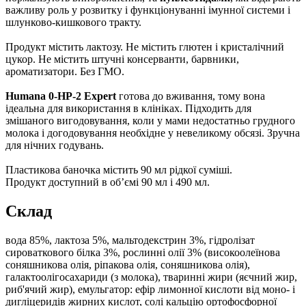
важливу роль у розвитку і функціонуванні імунної системи і
шлунково-кишкового тракту.
Продукт містить лактозу. Не містить глютен і кристалічний
цукор. Не містить штучні консерванти, барвники,
ароматизатори. Без ГМО.
Humana 0-HP-2 Expert
готова до вживання, тому вона
ідеальна для використання в клініках. Підходить для
змішаного вигодовування, коли у мами недостатньо грудного
молока і догодовування необхідне у невеликому обсязі. Зручна
для нічних годувань.
Пластикова баночка містить 90 мл рідкої суміші.
Продукт доступний в об’ємі 90 мл і 490 мл.
Склад
вода 85%, лактоза 5%, мальтодекстрин 3%, гідролізат
сироваткового білка 3%, рослинні олії 3% (високоолеїнова
соняшникова олія, ріпакова олія, соняшникова олія),
галактоолігосахариди (з молока), тваринні жири (яєчний жир,
риб'ячий жир), емульгатор: ефір лимонної кислоти від моно- і
дигліцеридів жирних кислот, солі кальцію ортофосфорної