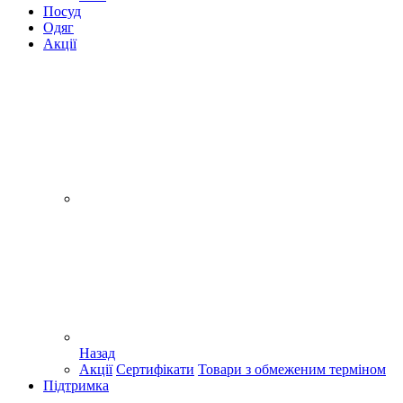
Посуд
Одяг
Акції
Назад
Акції
Сертифікати
Товари з обмеженим терміном
Підтримка