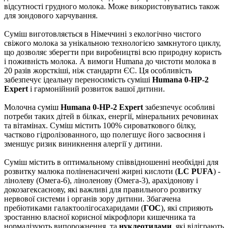
відсутності грудного молока. Може використовуватись також
для зондового харчування.
Суміш виготовляється в Німеччині з екологічно чистого
свіжого молока за унікальною технологією замкнутого циклу,
що дозволяє зберегти при виробництві всю природну користь
і поживність молока. А вимоги Humana до чистоти молока в
20 разів жорсткіші, ніж стандарти ЄС. Ця особливість
забезпечує ідеальну переносимість суміші
Humana 0-HP-2
Expert
і гармонійний розвиток вашої дитини.
Молочна суміш
Humana 0-HP-2 Expert
забезпечує особливі
потреби таких дітей в білках, енергії, мінеральних речовинах
та вітамінах. Суміш містить 100% сироваткового білку,
частково гідролізованного, що полегшує його засвоєння і
зменшує ризик виникнення алергії у дитини.
Суміш містить в оптимальному співвідношенні необхідні для
розвитку малюка поліненасичені жирні кислоти (
LC PUFA
) -
лінолеву (Омега-6), ліноленову (Омега-3), арахідонову і
докозагексаєнову, які важливі для правильного розвитку
нервової системи і органів зору дитини. Збагачена
пребіотиками галактоолігосахаридами (
ГОС
), які сприяють
зростанню власної корисної мікрофлори кишечника та
нормалізують випорожнення, та
нуклеотидами
, які відіграють