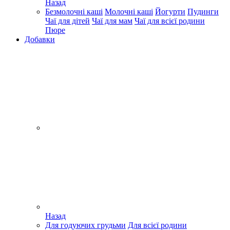
Назад
Безмолочні каші
Молочні каші
Йогурти
Пудинги
Чаї для дітей
Чаї для мам
Чаї для всієї родини
Пюре
Добавки
Назад
Для годуючих грудьми
Для всієї родини