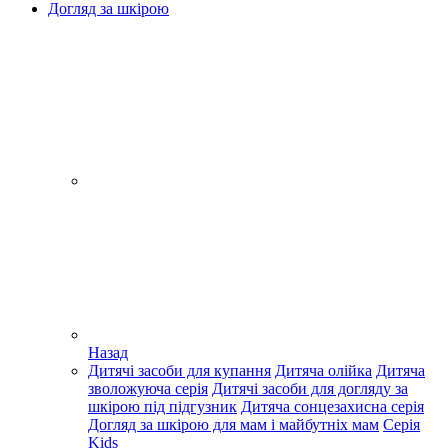
Догляд за шкірою
Назад
Дитячі засоби для купання
Дитяча олійка
Дитяча
зволожуюча серія
Дитячі засоби для догляду за
шкірою під підгузник
Дитяча сонцезахисна серія
Догляд за шкірою для мам і майбутніх мам
Серія
Kids