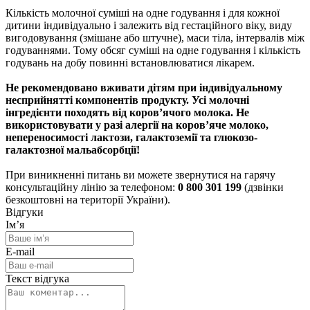
Кількість молочної суміші на одне годування і для кожної
дитини індивідуально і залежить від гестаційного віку, виду
вигодовування (змішане або штучне), маси тіла, інтервалів між
годуваннями. Тому обсяг суміші на одне годування і кількість
годувань на добу повинні встановлюватися лікарем.
Не рекомендовано вживати дітям при індивідуальному
несприйнятті компонентів продукту. Усі молочні
інгредієнти походять від коров’ячого молока. Не
використовувати у разі алергії на коров’яче молоко,
непереносимості лактози, галактоземії та глюкозо-
галактозної мальабсорбції!
При виникненні питань ви можете звернутися на гарячу
консультаційну лінію за телефоном:
0 800 301 199
(дзвінки
безкоштовні на території України).
Відгуки
Ім’я
E-mail
Текст відгука