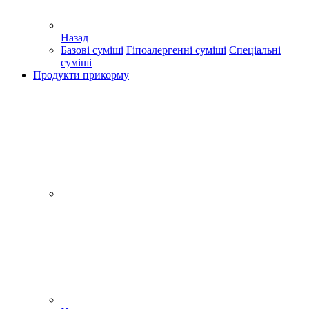
Назад
Базові суміші
Гіпоалергенні суміші
Спеціальні
суміші
Продукти прикорму