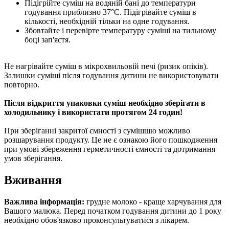
Підігрійте суміш на водяній бані до температури
годування приблизно 37°С. Підігрівайте суміш в
кількості, необхідній тільки на одне годування.
Збовтайте і перевірте температуру суміші на тильному
боці зап'ястя.
Не нагрівайте суміш в мікрохвильовій печі (ризик опіків).
Залишки суміші після годування дитини не використовувати
повторно.
Після відкриття упаковки суміш необхідно зберігати в
холодильнику і використати протягом 24 годин!
При зберіганні закритої ємності з сумішшю можливо
розшарування продукту. Це не є ознакою його пошкодження
при умові збереження герметичності ємності та дотримання
умов зберігання.
Вживання
Важлива інформація:
грудне молоко - краще харчування для
Вашого малюка. Перед початком годування дитини до 1 року
необхідно обов'язково проконсультуватися з лікарем.