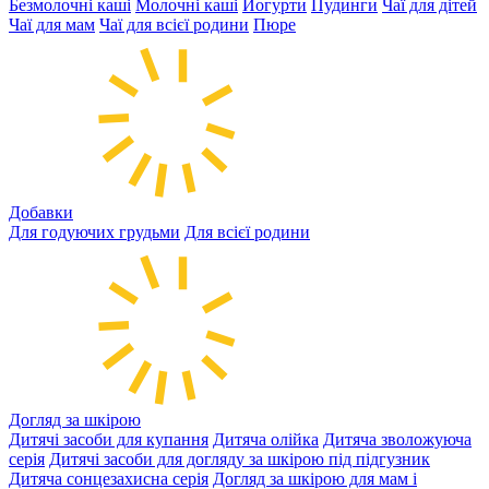
Безмолочні каші
Молочні каші
Йогурти
Пудинги
Чаї для дітей
Чаї для мам
Чаї для всієї родини
Пюре
Добавки
Для годуючих грудьми
Для всієї родини
Догляд за шкірою
Дитячі засоби для купання
Дитяча олійка
Дитяча зволожуюча
серія
Дитячі засоби для догляду за шкірою під підгузник
Дитяча сонцезахисна серія
Догляд за шкірою для мам і