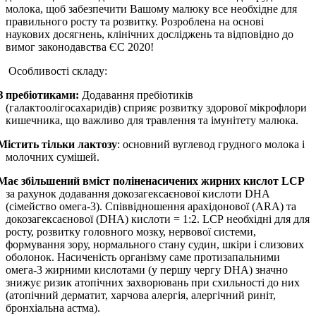
молока, щоб забезпечити Вашому малюку все необхідне для
правильного росту та розвитку. Розроблена на основі
наукових досягнень, клінічних досліджень та відповідно до
вимог законодавства ЄС 2020!
Особливості складу:
З пребіотиками:
Додавання пребіотиків
(галактоолігосахаридів) сприяє розвитку здорової мікрофлори
кишечника, що важливо для травлення та імунітету малюка.
Містить тільки лактозу
: основний вуглевод грудного молока і
молочних сумішей.
Має збільшений вміст поліненасичених жирних кислот
LCP
за рахунок додавання докозагексаєнової кислоти
DHA
(сімейство омега-3). Співвідношення арахідонової (
ARA
) та
докозагексаєнової (
DHA
) кислоти = 1:2.
LCP
необхідні для для
росту, розвитку головного мозку, нервової системи,
формування зору, нормального стану судин, шкіри і слизових
оболонок. Насиченість організму саме протизапальними
омега-3 жирними кислотами (у першу чергу
DHA
) значно
знижує ризик атопічних захворювань при схильності до них
(атопічний дерматит, харчова алергія, алергічний риніт,
бронхіальна астма).