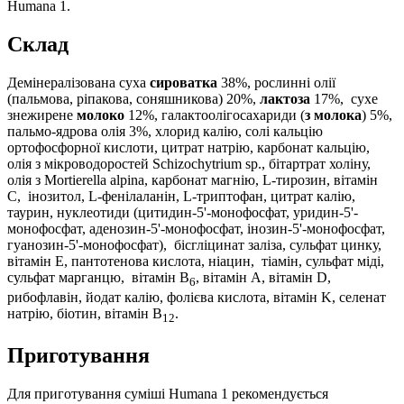
Humana 1.
Склад
Демінералізована суха
сироватка
38%, рослинні олії
(пальмова, ріпакова, соняшникова) 20%,
лактоза
17%, сухе
знежирене
молоко
12%, галактоолігосахариди (
з молока
) 5%,
пальмо-ядрова олія 3%, хлорид калію, солі кальцію
ортофосфорної кислоти, цитрат натрію, карбонат кальцію,
олія з мікроводоростей Schizochytrium sp., бітартрат холіну,
олія з Mortierella alpina, карбонат магнію, L-тирозин, вітамін
С, інозитол, L-фенілаланін, L-триптофан, цитрат калію,
таурин, нуклеотиди (цитидин-5'-монофосфат, уридин-5'-
монофосфат, аденозин-5'-монофосфат, інозин-5'-монофосфат,
гуанозин-5'-монофосфат), бісгліцинат заліза, сульфат цинку,
вітамін Е, пантотенова кислота, ніацин, тіамін, сульфат міді,
сульфат марганцю, вітамін В
, вітамін А, вітамін
D
,
6
рибофлавін, йодат калію, фолієва кислота, вітамін
K
, селенат
натрію, біотин, вітамін В
.
12
Приготування
Для приготування суміші Humana 1 рекомендується