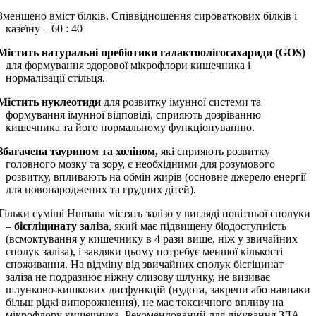
Зменшено вміст білків. Співвідношення сироваткових білків і
казеїну – 60 : 40
Містить натуральні пребіотики галактоолігосахариди (
GOS
)
для формування здорової мікрофлори кишечника і
нормалізації стільця.
Містить нуклеотиди
для розвитку імунної системи та
формування імунної відповіді, сприяють дозріванню
кишечника та його нормальному функціонуванню.
Збагачена таурином та холіном,
які сприяють розвитку
головного мозку та зору, є необхідними для розумового
розвитку, впливають на обмін жирів (основне джерело енергії
для новонароджених та грудних дітей).
Тільки суміші
Humana
містять залізо у вигляді новітньої сполуки
–
бісгліцинату заліза
, який має підвищену біодоступність
(всмоктування у кишечнику в 4 рази вище, ніж у звичайних
сполук заліза), і завдяки цьому потребує меншої кількості
споживання. На відміну від звичайних сполук бісгіцинат
заліза не подразнює ніжну слизову шлунку, не визиває
шлунково-кишкових дисфункцій (нудота, закрепи або навпаки
більш рідкі випорожнення), не має токсичного впливу на
мікрофлору кишечника.
Рекомендований для лікування ЗДА.