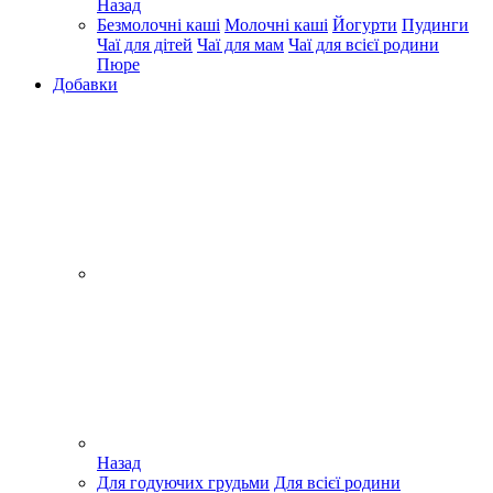
Назад
Безмолочні каші
Молочні каші
Йогурти
Пудинги
Чаї для дітей
Чаї для мам
Чаї для всієї родини
Пюре
Добавки
Назад
Для годуючих грудьми
Для всієї родини