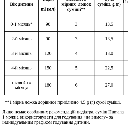
Го
Вік дитини
мірних ложок
суміш,
g
(г
)
ml (мл)
суміші**
0-1 місяць*
90
3
1
3,5
2-й місяць
90
3
1
3,5
3-й місяць
120
4
18,0
4-й місяць
150
5
22,5
після 4-го
180
6
27,0
місяця
**1 мірна ложка дорівнює приблизно 4,5 g (г) сухої суміші.
Якщо немає особливих рекомендацій педіатра, суміш Humana
1 можна використовувати для годування «на вимогу» за
індивідуальним графіком годування дитини.