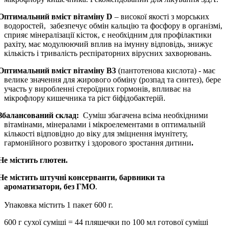
Оптимальний вміст вітаміну
D
– високої якості з морських
водоростей, забезпечує обмін кальцію та фосфору в організмі,
сприяє мінералізації кісток, є необхідним для профілактики
рахіту, має модулюючий вплив на імунну відповідь, знижує
кількість і тривалість респіраторних вірусних захворювань.
Оптимальний вміст вітаміну В3
(пантотенова кислота) - має
велике значення для жирового обміну (розпад та синтез), бере
участь у виробленні стероїдних гормонів, впливає на
мікрофлору кишечника та ріст біфідобактерій.
Збалансований склад:
Суміш збагачена всіма необхідними
вітамінами, мінералами і мікроелементами в оптимальній
кількості відповідно до віку для зміцнення імунітету,
гармонійного розвитку і здорового зростання дитини
.
Не містить глютен.
Не містить штучні консерванти, барвники та
ароматизатори, без ГМО
.
Упаковка містить 1 пакет 600 г.
600 г сухої суміші = 44 пляшечки по 100 мл готової суміші