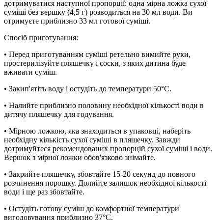
дотримуватися наступної пропорції: одна мірна ложка сухої
суміші без вершку (4,5 г) розводиться на 30 мл води. Ви
отримуєте приблизно 33 мл готової суміші.
Спосіб приготування:
• Перед приготуванням суміші ретельно вимийте руки,
простерилізуйте пляшечку і соски, з яких дитина буде
вживати суміш.
• Закип'ятіть воду і остудіть до температури 50°С.
• Налийте приблизно половину необхідної кількості води в
дитячу пляшечку для годування.
• Мірною ложкою, яка знаходиться в упаковці, наберіть
необхідну кількість сухої суміші в пляшечку. Завжди
дотримуйтеся рекомендованих пропорцій сухої суміші і води.
Вершок з мірної ложки обов'язково знімайте.
• Закрийте пляшечку, збовтайте 15-20 секунд до повного
розчинення порошку. Долийте залишок необхідної кількості
води і ще раз збовтайте.
• Остудіть готову суміш до комфортної температури
вигодовування приблизно 37°С.