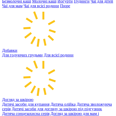
Безмолочні каші
Молочні каші
Йогурти
Пудинги
Чаї для дітей
Чаї для мам
Чаї для всієї родини
Пюре
Добавки
Для годуючих грудьми
Для всієї родини
Догляд за шкірою
Дитячі засоби для купання
Дитяча олійка
Дитяча зволожуюча
серія
Дитячі засоби для догляду за шкірою під підгузник
Дитяча сонцезахисна серія
Догляд за шкірою для мам і