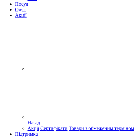
Посуд
Одяг
Акції
Назад
Акції
Сертифікати
Товари з обмеженим терміном
Підтримка