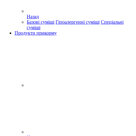
Назад
Базові суміші
Гіпоалергенні суміші
Спеціальні
суміші
Продукти прикорму