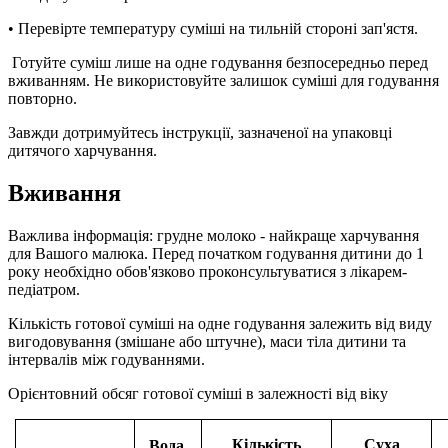
• Перевірте температуру суміші на тильній стороні зап'ястя.
Готуйте суміш лише на одне годування безпосередньо перед
вживанням. Не використовуйте залишок суміші для годування
повторно.
Завжди дотримуйтесь інструкції, зазначеної на упаковці
дитячого харчування.
Вживання
Важлива інформація: грудне молоко - найкраще харчування
для Вашого малюка. Перед початком годування дитини до 1
року необхідно обов'язково проконсультуватися з лікарем-
педіатром.
Кількість готової суміші на одне годування залежить від виду
вигодовування (змішане або штучне), маси тіла дитини та
інтервалів між годуваннями.
Орієнтовний обсяг готової суміші в залежності від віку
Кількість
Суха
Вода,