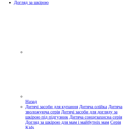
Догляд за шкірою
Назад
Дитячі засоби для купання
Дитяча олійка
Дитяча
зволожуюча серія
Дитячі засоби для догляду за
шкірою під підгузник
Дитяча сонцезахисна серія
Догляд за шкірою для мам і майбутніх мам
Серія
Kids