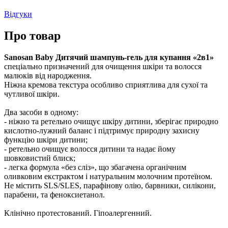
Відгуки
Про товар
Sanosan Baby Дитячий шампунь-гель для купання «2в1»
спеціально призначений для очищення шкіри та волосся
малюків від народження.
Ніжна кремова текстура особливо сприятлива для сухої та
чутливої шкіри.
Два засоби в одному:
- ніжно та ретельно очищує шкіру дитини, зберігає природно
кислотно-лужний баланс і підтримує природну захисну
функцію шкіри дитини;
- ретельно очищує волосся дитини та надає йому
шовковистий блиск;
- легка формула «без сліз», що збагачена органічним
оливковим екстрактом і натуральним молочним протеїном.
Не містить SLS/SLES, парафінову олію, барвники, силікони,
парабени, та феноксиетанол.
Клінічно протестований. Гіпоалергенний.