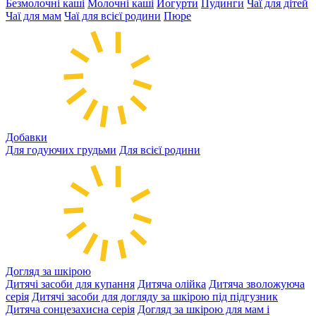
Безмолочні каші
Молочні каші
Йогурти
Пудинги
Чаї для дітей
Чаї для мам
Чаї для всієї родини
Пюре
Добавки
Для годуючих грудьми
Для всієї родини
Догляд за шкірою
Дитячі засоби для купання
Дитяча олійка
Дитяча зволожуюча
серія
Дитячі засоби для догляду за шкірою під підгузник
Дитяча сонцезахисна серія
Догляд за шкірою для мам і