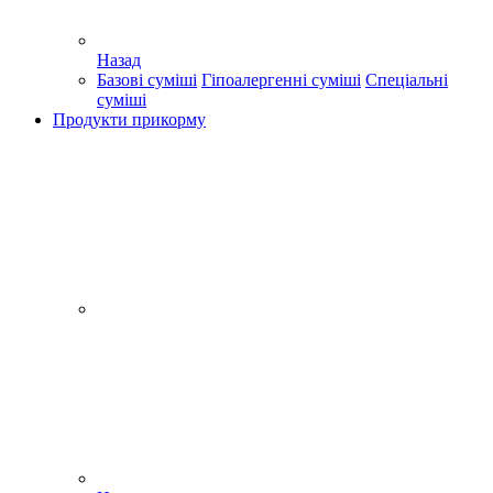
Назад
Базові суміші
Гіпоалергенні суміші
Спеціальні
суміші
Продукти прикорму