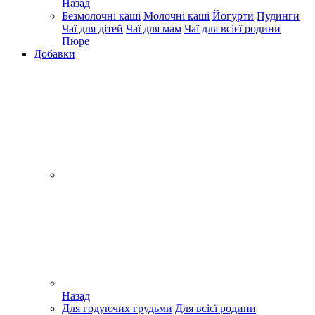
Назад
Безмолочні каші
Молочні каші
Йогурти
Пудинги
Чаї для дітей
Чаї для мам
Чаї для всієї родини
Пюре
Добавки
Назад
Для годуючих грудьми
Для всієї родини