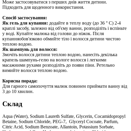
Може застосовуватися з перших днів життя дитини.
Підходить для щоденного використання.
Спосіб застосування:
Як гель для купання:
додайте в теплу воду (до 36 ° C) 2-4
краплі засобу, залежно від об'єму ванни, розподіліть і вспіньте
у воді. Купайте малюка від голови до ніжок. Після
купанняобов'язково обмийте тіло і волосся дитини чистою
теплою водою.
Як шампунь для волосся:
Змочіть волосся дитини теплою водою, нанесіть декілька
крапель шампунь-гелю на вологе волосся і легкими
масажними рухами розподіліть до появи піни. Ретельно
вимийте волосся теплою водою.
Корисна порада:
Для гарного самопочуття малюк повинен приймати ванну від
3 до 10 хвилин.
Склад
Aqua (Water), Sodium Laureth Sulfate, Glycerin, Cocamidopropyl
Betaine, Sodium Chloride, PEG-7, Glyceryl Cocoate, Parfum,
Citric Acid, Sodium Benzoate, Allantoin, Potassium Sorbate,