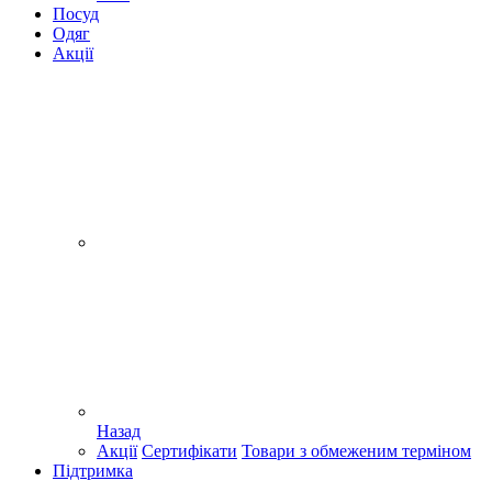
Посуд
Одяг
Акції
Назад
Акції
Сертифікати
Товари з обмеженим терміном
Підтримка