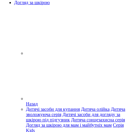
Догляд за шкірою
Назад
Дитячі засоби для купання
Дитяча олійка
Дитяча
зволожуюча серія
Дитячі засоби для догляду за
шкірою під підгузник
Дитяча сонцезахисна серія
Догляд за шкірою для мам і майбутніх мам
Серія
Kids