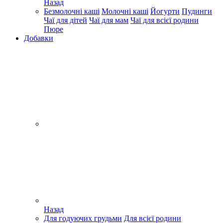
Назад
Безмолочні каші
Молочні каші
Йогурти
Пудинги
Чаї для дітей
Чаї для мам
Чаї для всієї родини
Пюре
Добавки
Назад
Для годуючих грудьми
Для всієї родини