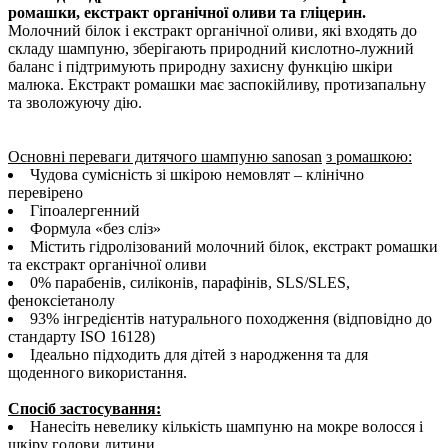
ромашки, екстракт органічної оливи
та гліцерин.
Молочний білок і екстракт органічної оливи, які входять до
складу шампуню, зберігають природний кислотно-лужний
баланс і підтримують природну захисну функцію шкіри
малюка. Екстракт ромашки має заспокійливу, протизапальну
та зволожуючу дію.
Основні переваги дитячого шампуню
sanosan
з ромашкою:
Чудова сумісність зі шкірою немовлят – клінічно
перевірено
Гіпоалергенний
Формула «без сліз»
Містить гідролізований молочний білок, екстракт ромашки
та екстракт органічної оливи
0% парабенів, силіконів, парафінів, SLS/SLES,
феноксіетанолу
93% інгредієнтів натурального походження (відповідно до
стандарту ISO 16128)
Ідеально підходить для дітей з народження та для
щоденного використання.
Спосіб застосування:
Нанесіть невелику кількість шампуню на мокре волосся і
шкіру голови дитини.