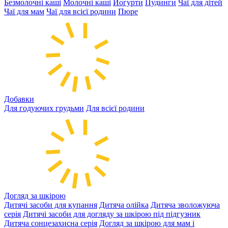
Безмолочні каші
Молочні каші
Йогурти
Пудинги
Чаї для дітей
Чаї для мам
Чаї для всієї родини
Пюре
Добавки
Для годуючих грудьми
Для всієї родини
Догляд за шкірою
Дитячі засоби для купання
Дитяча олійка
Дитяча зволожуюча
серія
Дитячі засоби для догляду за шкірою під підгузник
Дитяча сонцезахисна серія
Догляд за шкірою для мам і