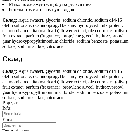
М'яко помасажуйте, щоб утворилася піна.
Ретельно змийте шампунь водою.
Склад:
Аqua (water), glycerin, sodium chloride, sodium c14-16
olefin sulfonate, ocamidopropyl betaine, hydrolyzed milk protein,
chamomila recutita (matricaria) flower extract, olea europaea (olive)
fruit extract, parfum (fragrance), propylene glycol, hydroxypropyl
guar hydroxypropyltrimonium chloride, sodium benzoate, potassium
sorbate, sodium sulfate, citric acid.
Склад
Склад:
Аqua (water), glycerin, sodium chloride, sodium c14-16
olefin sulfonate, ocamidopropyl betaine, hydrolyzed milk protein,
chamomila recutita (matricaria) flower extract, olea europaea (olive)
fruit extract, parfum (fragrance), propylene glycol, hydroxypropyl
guar hydroxypropyltrimonium chloride, sodium benzoate, potassium
sorbate, sodium sulfate, citric acid.
Відгуки
Ім’я
E-mail
Текст відгука