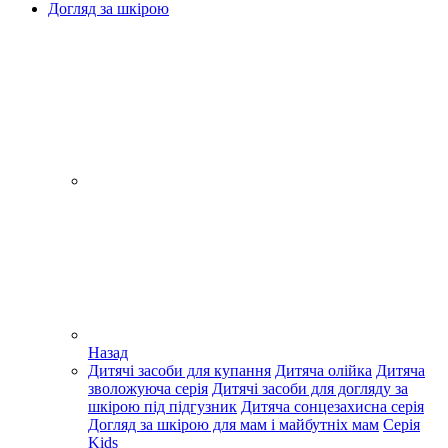
Догляд за шкірою
Назад
Дитячі засоби для купання
Дитяча олійка
Дитяча
зволожуюча серія
Дитячі засоби для догляду за
шкірою під підгузник
Дитяча сонцезахисна серія
Догляд за шкірою для мам і майбутніх мам
Серія
Kids