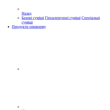
Назад
Базові суміші
Гіпоалергенні суміші
Спеціальні
суміші
Продукти прикорму