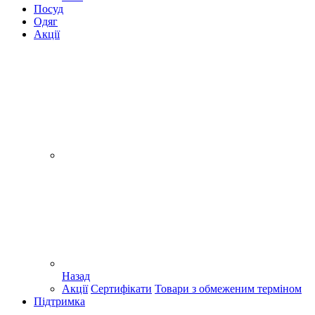
Посуд
Одяг
Акції
Назад
Акції
Сертифікати
Товари з обмеженим терміном
Підтримка