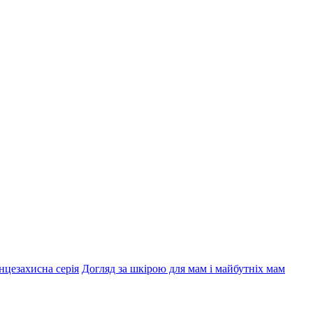
нцезахисна серія
Догляд за шкірою для мам і майбутніх мам