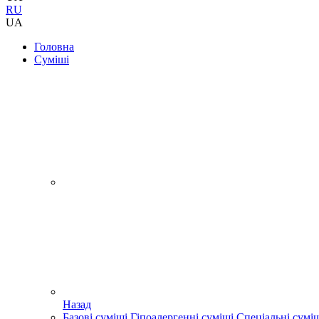
RU
UA
Головна
Суміші
Назад
Базові суміші
Гіпоалергенні суміші
Спеціальні сумі