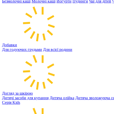
Безмолочні каші
Молочні каші
Йогурти
Пудинги
Чаї для дітей
Добавки
Для годуючих грудьми
Для всієї родини
Догляд за шкірою
Дитячі засоби для купання
Дитяча олійка
Дитяча зволожуюча се
Серія Kids